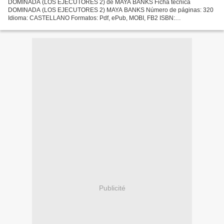
DOMINADA (LOS EJECUTORES 2) de MAYA BANKS Ficha técnica
DOMINADA (LOS EJECUTORES 2) MAYA BANKS Número de páginas: 320
Idioma: CASTELLANO Formatos: Pdf, ePub, MOBI, FB2 ISBN:
9788416240869 Editorial: ROCABOLSILLO Año de edición: 2017
Descargar eBook gratis...
Publicité