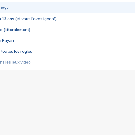
 DayZ
 a 13 ans (et vous l'avez ignoré)
e (littéralement)
im Rayan
 toutes les règles
s les jeux vidéo
us choquant de Rockstar ? - Le scandale BULLY
e plus moche de Steam
du RÊVE tourne au CAUCHEMAR
pendant 8 heures
it… à tort
umiliés par un jeu vidéo