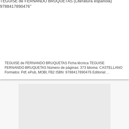
TEGUISE de FERNANDO BRUQUETAS Ficha técnica TEGUISE
FERNANDO BRUQUETAS Número de páginas: 373 Idioma: CASTELLANO
Formatos: Pdf, ePub, MOBI, FB2 ISBN: 9788417890476 Editorial:
BEGINBOOK EDITORIAL Año de edición: 2019 Descargar eBook gratis
Descarga gratuita...