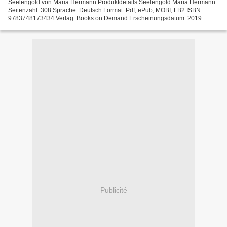
Seelengold von Maria Hermann Produktdetails Seelengold Maria Hermann
Seitenzahl: 308 Sprache: Deutsch Format: Pdf, ePub, MOBI, FB2 ISBN:
9783748173434 Verlag: Books on Demand Erscheinungsdatum: 2019
Download Laden Sie kostenlos CHM-eBooks für kindle herunter...
Publicité