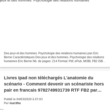
Des jeux et des hommes. Psychologie des relations humaines pan Eric
Berne Caractéristiques Des jeux et des hommes. Psychologie des relations
humaines Eric Berne Nb. de pages: 214 Format: Pdf, ePub, MOBI, FB2 ISBN:
9782234017665 Editeur: Stock Date de...
Livres Ipad non téléchargés L'anatomie du
scénario - Comment devenir un scénariste hors
pair en francais 9782749931739 RTF FB2 par
John Truby
Publié le 04/03/2020 à 07:03
Par
isucithu