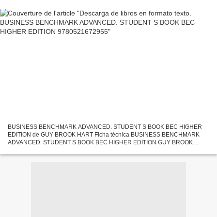
BUSINESS BENCHMARK ADVANCED. STUDENT S BOOK BEC HIGHER
EDITION de GUY BROOK HART Ficha técnica BUSINESS BENCHMARK
ADVANCED. STUDENT S BOOK BEC HIGHER EDITION GUY BROOK
HART Número de páginas: 192 Idioma: INGLÉS Formatos: Pdf, ePub, MOBI,
FB2 ISBN: 9780521672955...