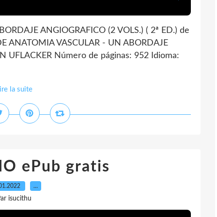
RDAJE ANGIOGRAFICO (2 VOLS.) ( 2ª ED.) de
S DE ANATOMIA VASCULAR - UN ABORDAJE
N UFLACKER Número de páginas: 952 Idioma:
ire la suite
O ePub gratis
01.2022
…
ar isucithu