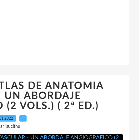
ATLAS DE ANATOMIA
- UN ABORDAJE
2 VOLS.) ( 2ª ED.)
01.2022
…
ar isucithu