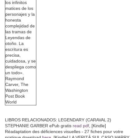
los infinitos
matices de los
personajes y la
honesta
complejidad de
las tramas de
Leyendas de
otoño. La
escritura es
precisa,
cuidadosa, y se
despliega como
un todo».
Raymond
Carver, The
Washington
Post Book
World
LIBROS RELACIONADOS: LEGENDARY (CARAVAL 2)
STEPHANIE GARBER ePub gratis
read pdf
, [Kindle]
Réadaptation des déficiences visuelles - 27 fiches pour votre
pratique download
here
, [Kindle] LA VERITÀ SUL CASO HARRY