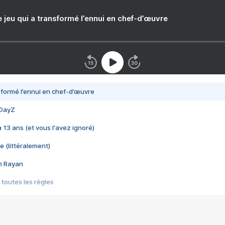
e jeu qui a transformé l’ennui en chef-d’œuvre
nsformé l’ennui en chef-d’œuvre
 DayZ
 a 13 ans (et vous l'avez ignoré)
e (littéralement)
im Rayan
 toutes les règles
s les jeux vidéo
us choquant de Rockstar ? - Le scandale BULLY