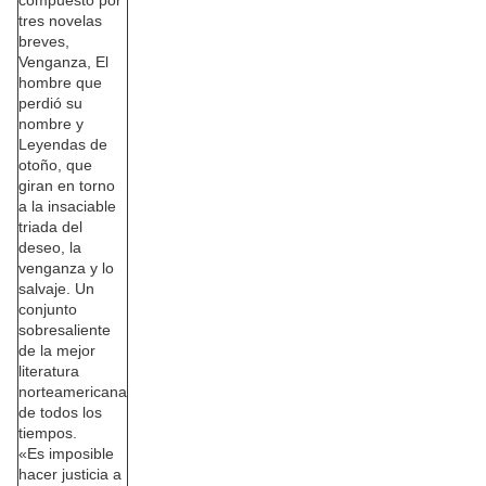
compuesto por
tres novelas
breves,
Venganza, El
hombre que
perdió su
nombre y
Leyendas de
otoño, que
giran en torno
a la insaciable
triada del
deseo, la
venganza y lo
salvaje. Un
conjunto
sobresaliente
de la mejor
literatura
norteamericana
de todos los
tiempos.
«Es imposible
hacer justicia a